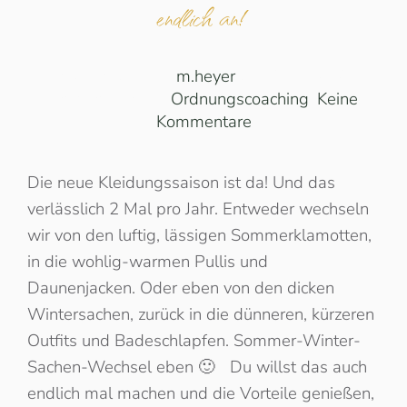
endlich an!
Geschrieben von
m.heyer
am
26.04.2025
.
Veröffentlicht in
Ordnungscoaching
.
Keine
zu
Kommentare
SoWiSaWe
aber
Die neue Kleidungssaison ist da! Und das
wie?
verlässlich 2 Mal pro Jahr. Entweder wechseln
–
SO
wir von den luftig, lässigen Sommerklamotten,
gehst
in die wohlig-warmen Pullis und
du
Daunenjacken. Oder eben von den dicken
es
Wintersachen, zurück in die dünneren, kürzeren
endlich
Outfits und Badeschlapfen. Sommer-Winter-
an!
Sachen-Wechsel eben 🙂 Du willst das auch
endlich mal machen und die Vorteile genießen,