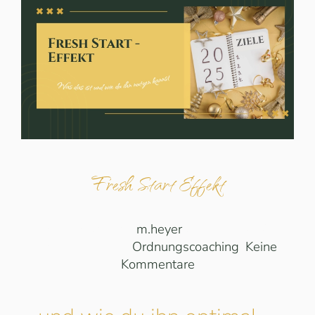
Fresh Start Effekt
Geschrieben von
m.heyer
am
03.01.2025
.
Veröffentlicht in
Ordnungscoaching
.
Keine
zu
Kommentare
Fresh
Start