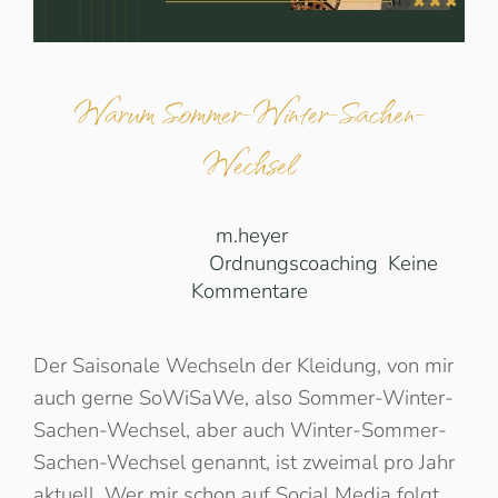
Warum Sommer-Winter-Sachen-
Wechsel
Geschrieben von
m.heyer
am
11.10.2024
.
Veröffentlicht in
Ordnungscoaching
.
Keine
zu
Kommentare
Warum
Sommer-
Der Saisonale Wechseln der Kleidung, von mir
Winter-
auch gerne SoWiSaWe, also Sommer-Winter-
Sachen-
Wechsel
Sachen-Wechsel, aber auch Winter-Sommer-
Sachen-Wechsel genannt, ist zweimal pro Jahr
aktuell. Wer mir schon auf Social Media folgt